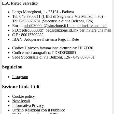
L.A. Pietro Selvatico
Largo Meneghetti, 1 - 35131 - Padova
Tel:
049 7300211 (Uffici di Segreteria-Via Manzoni, 76) -
Tel: 049 8070781 (Succursale di via Belzoni, 126)
Email:
pdsd03000d@istruzione.it
Link per inviare una mail
PEC:
pdsd03000d@pec.istruzione.it
Link per inviare una mail
C.F.: 80013300282
IBAN: Adoperare il sistema Pago In Rete
Codice Univoco fatturazione elettronica: UFZD30
Codice meccanografico: PDSD03000D
Sede Succursale di via Belzoni, 126 - 049 8070781
Seguici su
Instagram
Sezione Link Utili
Cookie policy
Note legali
Informativa Privacy
Ufficio Relazioni con il Pubblico