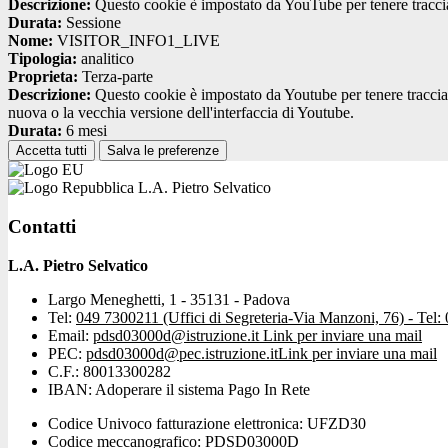
Descrizione:
Questo cookie è impostato da YouTube per tenere traccia 
Durata:
Sessione
Nome:
VISITOR_INFO1_LIVE
Tipologia:
analitico
Proprieta:
Terza-parte
Descrizione:
Questo cookie è impostato da Youtube per tenere traccia de
nuova o la vecchia versione dell'interfaccia di Youtube.
Durata:
6 mesi
Accetta tutti
Salva le preferenze
L.A. Pietro Selvatico
Contatti
L.A. Pietro Selvatico
Largo Meneghetti, 1 - 35131 - Padova
Tel:
049 7300211 (Uffici di Segreteria-Via Manzoni, 76) - Tel:
Email:
pdsd03000d@istruzione.it
Link per inviare una mail
PEC:
pdsd03000d@pec.istruzione.it
Link per inviare una mail
C.F.: 80013300282
IBAN: Adoperare il sistema Pago In Rete
Codice Univoco fatturazione elettronica: UFZD30
Codice meccanografico: PDSD03000D