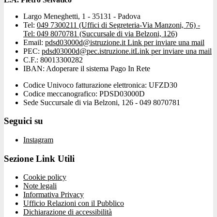
Largo Meneghetti, 1 - 35131 - Padova
Tel:
049 7300211 (Uffici di Segreteria-Via Manzoni, 76) -
Tel: 049 8070781 (Succursale di via Belzoni, 126)
Email:
pdsd03000d@istruzione.it
Link per inviare una mail
PEC:
pdsd03000d@pec.istruzione.it
Link per inviare una mail
C.F.: 80013300282
IBAN: Adoperare il sistema Pago In Rete
Codice Univoco fatturazione elettronica: UFZD30
Codice meccanografico: PDSD03000D
Sede Succursale di via Belzoni, 126 - 049 8070781
Seguici su
Instagram
Sezione Link Utili
Cookie policy
Note legali
Informativa Privacy
Ufficio Relazioni con il Pubblico
Dichiarazione di accessibilità