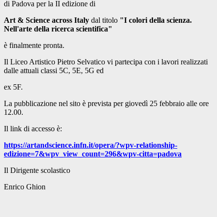
di Padova per la II edizione di
Art & Science across Italy
dal titolo
"I colori della scienza.
Nell'arte della ricerca scientifica"
è finalmente pronta.
Il Liceo Artistico Pietro Selvatico vi partecipa con i lavori realizzati
dalle attuali classi 5C, 5E, 5G ed
ex 5F.
La pubblicazione nel sito è prevista per giovedì 25 febbraio alle ore
12.00.
Il link di accesso è:
https://artandscience.infn.it/opera/?wpv-relationship-
edizione=7&wpv_view_count=296&wpv-citta=padova
Il Dirigente scolastico
Enrico Ghion