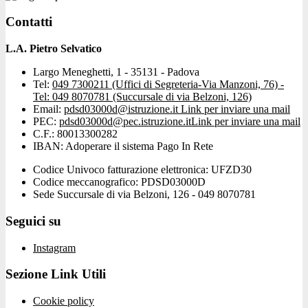
Contatti
L.A. Pietro Selvatico
Largo Meneghetti, 1 - 35131 - Padova
Tel:
049 7300211 (Uffici di Segreteria-Via Manzoni, 76) -
Tel: 049 8070781 (Succursale di via Belzoni, 126)
Email:
pdsd03000d@istruzione.it
Link per inviare una mail
PEC:
pdsd03000d@pec.istruzione.it
Link per inviare una mail
C.F.: 80013300282
IBAN: Adoperare il sistema Pago In Rete
Codice Univoco fatturazione elettronica: UFZD30
Codice meccanografico: PDSD03000D
Sede Succursale di via Belzoni, 126 - 049 8070781
Seguici su
Instagram
Sezione Link Utili
Cookie policy