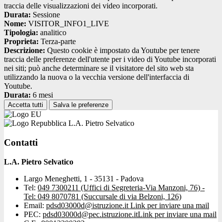
traccia delle visualizzazioni dei video incorporati.
Durata:
Sessione
Nome:
VISITOR_INFO1_LIVE
Tipologia:
analitico
Proprieta:
Terza-parte
Descrizione:
Questo cookie è impostato da Youtube per tenere
traccia delle preferenze dell'utente per i video di Youtube incorporati
nei siti; può anche determinare se il visitatore del sito web sta
utilizzando la nuova o la vecchia versione dell'interfaccia di
Youtube.
Durata:
6 mesi
Accetta tutti
Salva le preferenze
L.A. Pietro Selvatico
Contatti
L.A. Pietro Selvatico
Largo Meneghetti, 1 - 35131 - Padova
Tel:
049 7300211 (Uffici di Segreteria-Via Manzoni, 76) -
Tel: 049 8070781 (Succursale di via Belzoni, 126)
Email:
pdsd03000d@istruzione.it
Link per inviare una mail
PEC:
pdsd03000d@pec.istruzione.it
Link per inviare una mail