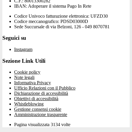
C.F.: 80013300282
IBAN: Adoperare il sistema Pago In Rete
Codice Univoco fatturazione elettronica: UFZD30
Codice meccanografico: PDSD03000D
Sede Succursale di via Belzoni, 126 - 049 8070781
Seguici su
Instagram
Sezione Link Utili
Cookie policy
Note legali
Informativa Privacy
Ufficio Relazioni con il Pubblico
Dichiarazione di accessibilità
Obiettivi di accessibilità
Whistleblowing
Gestione consensi cookie
Amministrazione trasparente
Pagina visualizzata
3134
volte